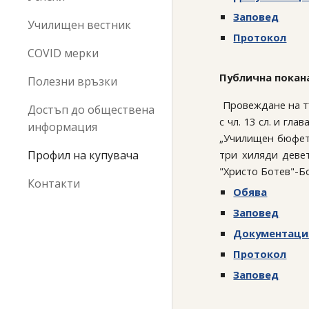
Заповед
Училищен вестник
Протокол
COVID мерки
Публична покана
Полезни връзки
Провеждане на тър
Достъп до обществена
с чл. 13 сл. и гл
информация
„Училищен бюфет“ 
Профил на купувача
три хиляди девет
"Христо Ботев"-Б
Контакти
Обява
Заповед
Документаци
Протокол
Заповед