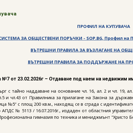
ip to main content
Skip to navigat
пувача
ПРОФИЛ НА КУПУВАЧА
СИСТЕМА ЗА ОБЩЕСТВЕНИ ПОРЪЧКИ - SOP.BG, Профил на П
ВЪТРЕШНИ ПРАВИЛА ЗА ВЪЗЛАГАНЕ НА ОБ
ВЪТРЕШНИ ПРАВИЛА ЗА ПОДДЪРЖАНЕ НА ПР
а №
7 от 23.02.2026г – Отдаване под наем на недвижим 
г с тайно наддаване на основание чл. 16, ал. 2 и чл. 19, ал
 ал.5 и чл.43 от Правилника за прилагане на Закона за държ
а №5“ с площ 200 кв.м., находящ се в сграда с идентификатор 
 АПДС № 5113 / 16.07.2016г., издаден от областния управител
Професионална гимназия по техника и мениджмънт "Христо Б