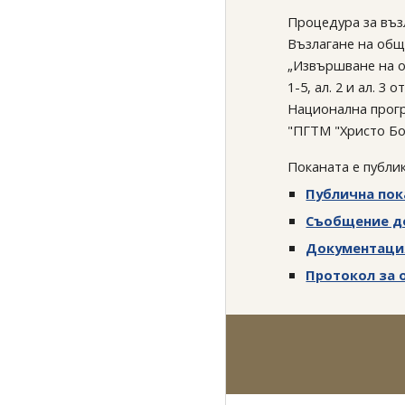
Процедура за въз
Възлагане на обще
„Извършване на об
1-5, ал. 2 и ал. 
Национална прогр
"ПГТМ "Христо Бо
Поканата е публи
Публична пок
Съобщение до
Документаци
Протокол за 