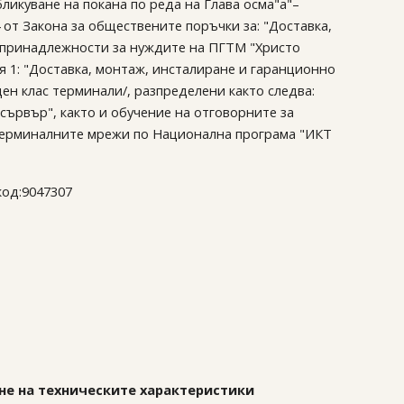
ликуване на покана по реда на Глава осма"а"–
4 от Закона за обществените поръчки за: "Доставка,
 принадлежности за нуждите на ПГТМ "Христо
ия 1: "Доставка, монтаж, инсталиране и гаранционно
ен клас терминали/, разпределени както следва:
 сървър", както и обучение на отговорните за
терминалните мрежи по Национална програма "ИКТ
код:9047307
ване на техническите характеристики