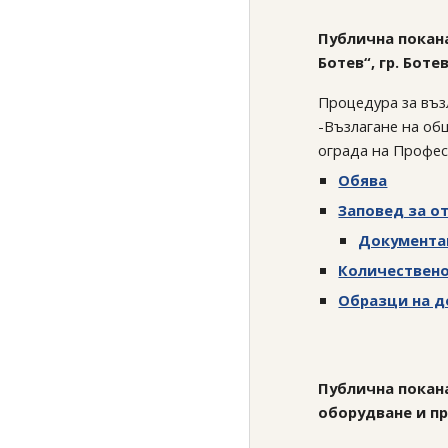
Публична покана
Ботев“, гр. Боте
Процедура за въз
-Възлагане на общ
ограда на Профес
Обява
Заповед за о
Документа
Количествено
Образци на 
Публична покана
оборудване и п