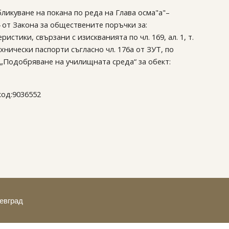
ликуване на покана по реда на Глава осма"а"–
4 от Закона за обществените поръчки за:
стики, свързани с изискванията по чл. 169, ал. 1, т.
технически паспорти съгласно чл. 176а от ЗУТ, по
„Подобряване на училищната среда“ за обект:
код:9036552
тевград