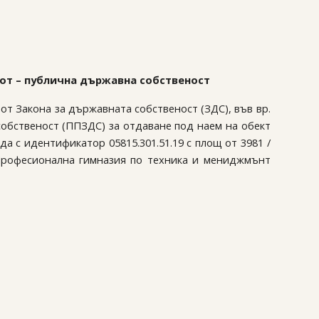
мот – публична държавна собственост
1 от Закона за държавната собственост (ЗДС), във вр.
 собственост (ППЗДС) за отдаване под наем на обект
а с идентификатор 05815.301.51.19 с площ от 3981 /
в Професионална гимназия по техника и мениджмънт