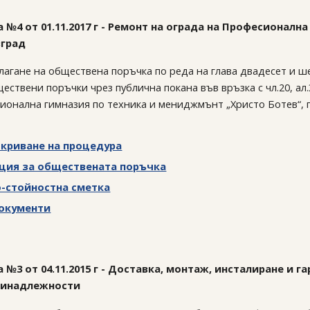
 №4 от 01.11.2017 г - Ремонт на ограда на Професионал
вград
лагане на обществена поръчка по реда на глава двадесет и ш
ествени поръчки чрез публична покана във връзка с чл.20, ал
ионална гимназия по техника и мениджмънт „Христо Ботев“, г
ткриване на процедура
ция за обществената поръчка
-стойностна сметка
документи
 №3 от 04.11.2015 г - Доставка, монтаж, инсталиране и
ринадлежности