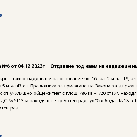
я
а №6 от 04.12.2023г – Отдаване под наем на недвижим 
г с тайно наддаване на основание чл. 16, ал. 2 и чл. 19, ал
 ал.5 и чл.43 от Правилника за прилагане на Закона за държ
 от училищно общежитие“ с площ 786 кв.м. /20 стаи/, находящ
АПДС №5113 и находящ се гр.Ботевград, ул.“Свобода“ №18 в
отевград
я