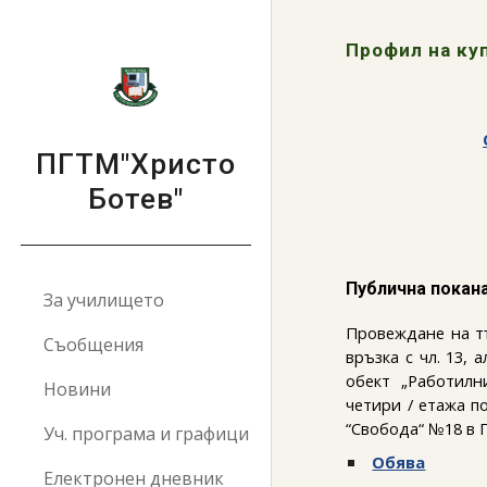
Sk
Профил на ку
ПГТМ"Христо
Ботев"
Публична покан
За училището
Провеждане на тър
Съобщения
връзка с чл. 13,
обект „Работилниц
Новини
четири / етажа по
“Свобода“ №18 в 
Уч. програма и графици
Обява
Електронен дневник