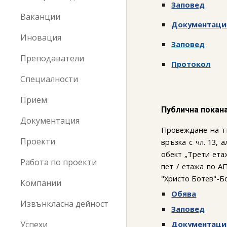
Заповед
Ваканции
Документаци
Иновация
Заповед
Преподаватели
Протокол
Специалности
Прием
Публична покан
Документация
Провеждане на тър
Проекти
връзка с чл. 13,
обект „Трети етаж
Работа по проекти
пет / етажа по 
"Христо Ботев"-Б
Компании
Обява
Извънкласна дейност
Заповед
Успехи
Документаци