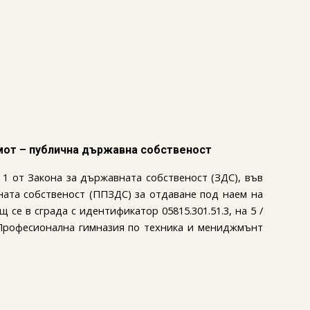
имот – публична държавна собственост
. 1 от Закона за държавната собственост (ЗДС), във
авната собственост (ППЗДС) за отдаване под наем на
 се в сграда с идентификатор 05815.301.51.3, на 5 /
 Професионална гимназия по техника и мениджмънт