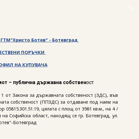
ion
ГТМ"Христо Ботев" - Ботевград
ЩЕСТВЕНИ ПОРЪЧКИ
ОФИЛ НА КУПУВАЧА
имот – публична държавна собствен
ост
. 1 от Закона за държавната собственост (ЗДС), във
авната собственост (ППЗДС) за отдаване под наем на
05815.301.51.19, цялата с площ от 3981 кв.м., на 4 /
 на Софийска област, находящ се гр. Ботевград, ул.
отев"-Ботевград