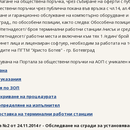
лагане на обществена поръчка, чрез събиране на оферти с пуб
ствени поръчки чрез публична покана във връзка с чл.14, ал.
ане и гаранционно обслужване на компютърно оборудване и
вград,, по обособени позиции, както следва: Обособена позиц
 /петнадесет/ броя терминални работни станции /нисък и сред
/петнадесет/ работни места и включени към тях 1 /един/ брой
нет лица и лицензиран софтуер, необходим за работата на 
дите на ПГТМ "Христо Ботев" - гр. Ботевград
кувана на Портала за обществени поръчки на АОП с уникален 
ана
 указания
я по ЗОП
ткриване на процедурата
определяне на изпълнител
оставка на терминални работни станции
 №2 от 24.11.2014 г - Обследване на сгради за установя