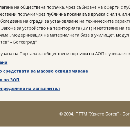
лагане на обществена поръчка, чрез събиране на оферти с пуб
ствени поръчки чрез публична покана във връзка с чл.14, ал.
следване на сгради за установяване на техническите характери
3 от Закона за устройство на територията (ЗУТ) и изготвяне на 
ама „Модернизация на материалната база в училище“, модул 
тев" - Ботевград"
кувана на Портала за обществени поръчки на АОП с уникален 
ана
 средствата за масово осведомяване
я по ЗОП
определяне на изпълнител
© 2004, ПГТМ "Христо Ботев" - Бо