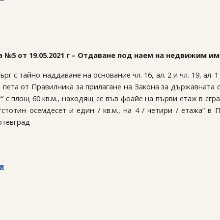
 №5 от 19.05.2021 г – Отдаване под наем на недвижим и
г с тайно наддаване на основание чл. 16, ал. 2 и чл. 19, ал. 
ава пета от Правилника за прилагане на Закона за държавната
с площ 60 кв.м., находящ се във фоайе на първи етаж в сград
стотин осемдесет и един / кв.м., на 4 / четири / етажа“ 
отевград
я