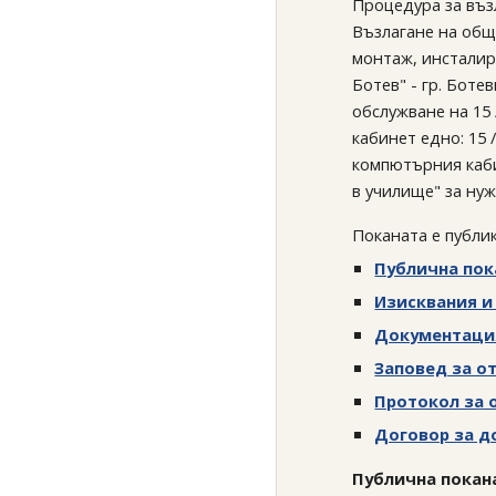
Процедура за въз
Възлагане на обще
монтаж, инсталир
Ботев" - гр. Боте
обслужване на 15
кабинет едно: 15 
компютърния каби
в училище" за нуж
Поканата е публи
Публична пок
Изисквания и
Документаци
Заповед за о
Протокол за 
Договор за д
Публична покана