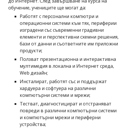
до Интернет. След завършване на курса на 
обучение, учениците ще могат да:
Работят с персонални компютри и 
операционни системи към тях, периферии 
изградени със съвременни градивни 
елементи и перспективни схемни решения, 
бази от данни и съответните им приложни 
продукти;
Ползват презентационна и интерактивна 
мултимедия в локална и Интернет среда, 
Web дизайн;
Инсталират, работят със и поддържат 
хардуера и софтуера на различни 
компютърни системи и мрежи;
Тестват, диагностицират и отстраняват 
повреди в различни компютърни системи 
и компютърни мрежи и периферни 
устройства;