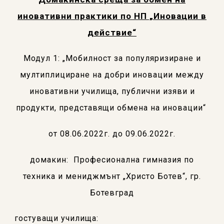
иновативни практики по НП „Иновации в
действие“
Модул 1: „Мобилност за популяризиране и
мултиплициране на добри иновации между
иновативни училища, публични изяви и
продукти, представящи обмена на иновации“
от
08
.
06
.20
22
г. до
09
.
06
.20
22
г.
домакин: Професионална гимназия по
техника и мениджмънт „Христо Ботев“, гр.
Ботевград
гостуващи училища: