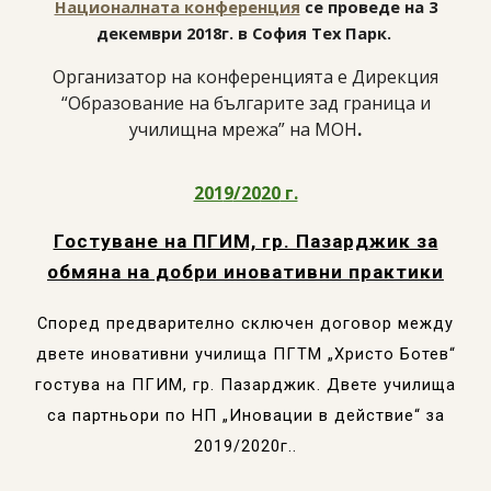
Националната конференция
се проведе на 3
декември 2018г. в София Тех Парк.
Организатор на конференцията е Дирекция
“Образование на българите зад граница и
училищна мрежа” на МОН
.
201
9
/20
20
г.
Гостуване на ПГИМ, гр. Пазарджик за
обмяна на добри иновативни практики
Според предварително сключен договор между
двете иновативни училища ПГТМ „Христо Ботев“
гостува на ПГИМ, гр. Пазарджик. Двете училища
са партньори по НП „Иновации в действие“ за
2019/2020г..