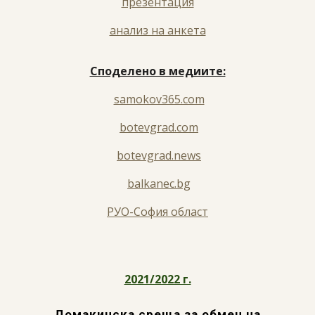
презентация
анализ на анкета
Споделено в медиите:
samokov365.com
botevgrad.com
botevgrad.news
balkanec.bg
РУО-София област
2021/2022 г.
Домакинска среща за обмен на