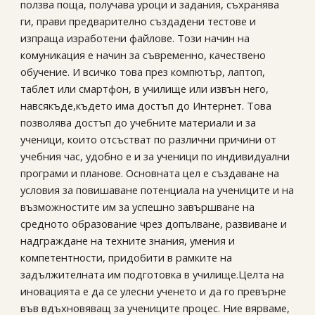
ползва поща, получава уроци и задания, съхранява
ги, прави предварително създадени тестове и
изпраща изработени файлове. Този начин на
комуникация е начин за съвременно, качествено
обучение. И всичко това през компютър, лаптоп,
таблет или смартфон, в училище или извън него,
навсякъде,където има достъп до Интернет. Това
позволява достъп до учебните материали и за
ученици, които отсъстват по различни причини от
учебния час, удобно е и за ученици по индивидуални
програми и планове. Основната цел е създаване на
условия за повишаване потенциала на учениците и на
възможностите им за успешно завършване на
средното образование чрез допълване, развиване и
надграждане на техните знания, умения и
компетентности, придобити в рамките на
задължителната им подготовка в училище.Целта на
иновацията е да се улесни ученето и да го превърне
във вдъхновяващ за учениците процес. Ние вярваме,