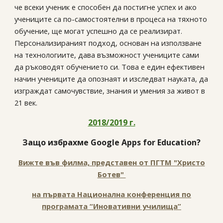
че всеки ученик е способен да постигне успех и ако
учениците са по-самостоятелни в процеса на тяхното
обучение, ще могат успешно да се реализират.
Персонализираният подход, основан на използване
на технологиите, дава възможност учениците сами
да ръководят обучението си. Това е един ефективен
начин учениците да опознаят и изследват науката, да
изграждат самочувствие, знания и умения за живот в
21 век.
2018/2019 г.
Защо избрахме Google Apps for Education?
Вижте във филма, представен от ПГТМ "Христо
Ботев"
на първата Национална конференция по
програмата “Иновативни училища”