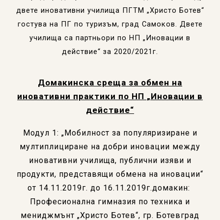
двете иновативни училища ПГТМ „Христо Ботев“
гостува на
ПГ по туризъм, град Самоков
. Двете
училища са партньори по НП „Иновации в
действие“ за 20
20
/202
1
г.
Домакинска среща за обмен на
иновативни практики по НП „Иновации в
действие“
Модул 1: „Мобилност за популяризиране и
мултиплициране на добри иновации между
иновативни училища, публични изяви и
продукти, представящи обмена на иновации“
от 14.11.2019г. до 16.11.2019г.домакин:
Професионална гимназия по техника и
мениджмънт „Христо Ботев“, гр. Ботевград